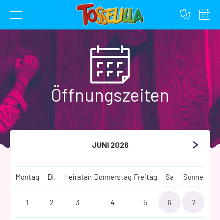
Zum
Inhalt
springen
Öffnungszeiten
JUNI 2026
Montag
Di.
Heiraten
Donnerstag
Freitag
Sa
Sonne
1
2
3
4
5
6
7