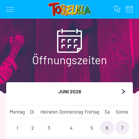
Zum
Inhalt
springen
Öffnungszeiten
JUNI 2026
Montag
Di.
Heiraten
Donnerstag
Freitag
Sa
Sonne
1
2
3
4
5
6
7