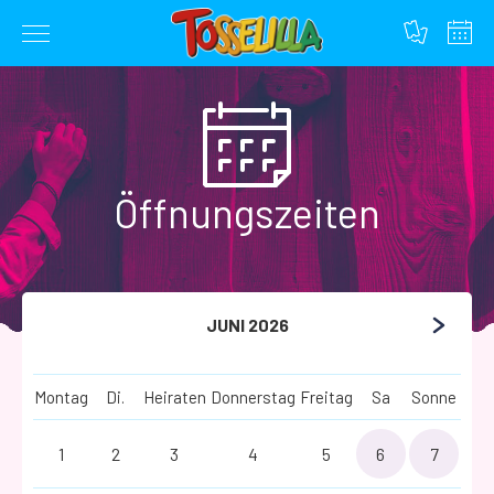
Zum
Inhalt
springen
Öffnungszeiten
JUNI 2026
Montag
Di.
Heiraten
Donnerstag
Freitag
Sa
Sonne
1
2
3
4
5
6
7