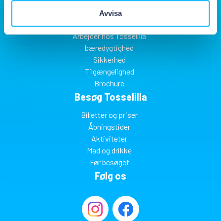
Om Tosselilla
Avvisa
Find til Tosselilla
Arbejder hos Tosselilla
bæredygtighed
Sikkerhed
Tilgængelighed
Brochure
Besøg Tosselilla
Billetter og priser
Åbningstider
Aktiviteter
Mad og drikke
Før besøget
Følg os