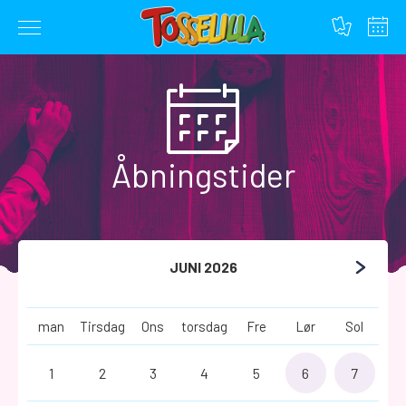
Gå
til
indhold
Åbningstider
JUNI 2026
man
Tirsdag
Ons
torsdag
Fre
Lør
Sol
1
2
3
4
5
6
7