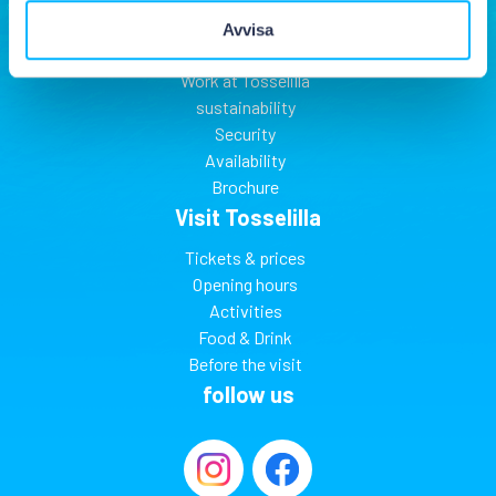
About Tosselilla
Avvisa
Find to Tosselilla
Work at Tosselilla
sustainability
Security
Availability
Brochure
Visit Tosselilla
Tickets & prices
Opening hours
Activities
Food & Drink
Before the visit
follow us