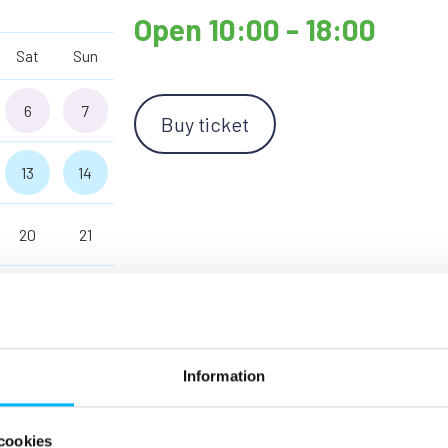
Open 10:00 - 18:00
Sat
Sun
6
7
Buy ticket
13
14
20
21
27
28
4
5
Information
cookies