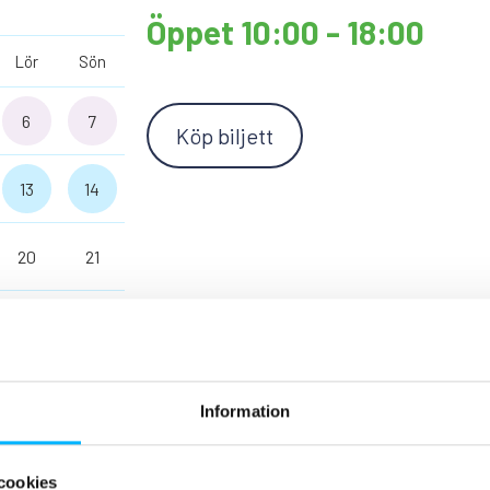
Öppet 10:00 - 18:00
Lör
Sön
6
7
Köp biljett
13
14
20
21
27
28
4
5
Information
cookies