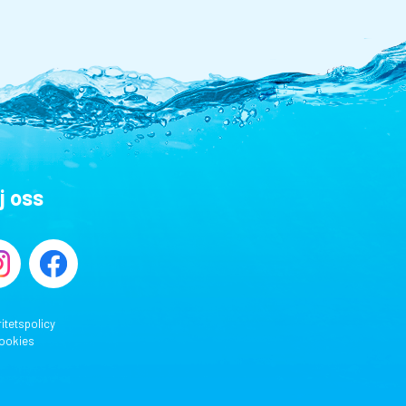
j oss
ritetspolicy
ookies