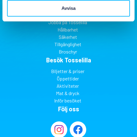
Om Tosselilla
Avvisa
Hitta till Tosselilla
Jobba på Tosselilla
Hållbarhet
Säkerhet
Tillgänglighet
Broschyr
Besök Tosselilla
Biljetter & priser
Öppettider
Aktiviteter
Mat & dryck
Inför besöket
Följ oss