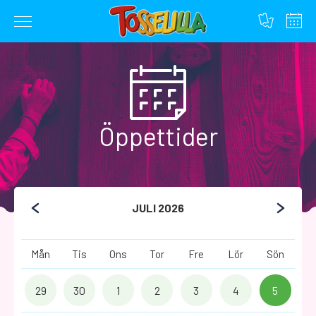
Hoppa
till
innehållet
Öppettider
JULI 2026
Mån
Tis
Ons
Tor
Fre
Lör
Sön
29
30
1
2
3
4
5