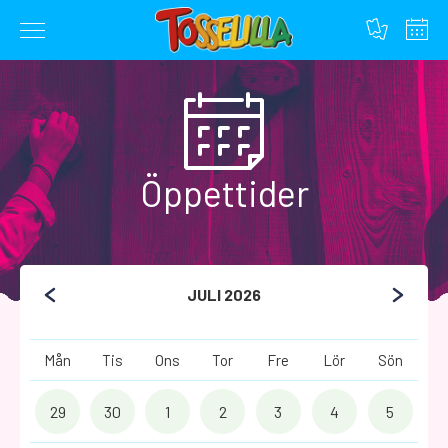
Hoppa
till
innehållet
Öppettider
JULI 2026
Mån
Tis
Ons
Tor
Fre
Lör
Sön
29
30
1
2
3
4
5