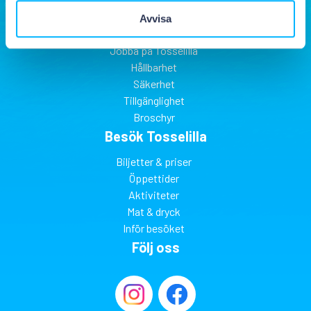
Om Tosselilla
Avvisa
Hitta till Tosselilla
Jobba på Tosselilla
Hållbarhet
Säkerhet
Tillgänglighet
Broschyr
Besök Tosselilla
Biljetter & priser
Öppettider
Aktiviteter
Mat & dryck
Inför besöket
Följ oss