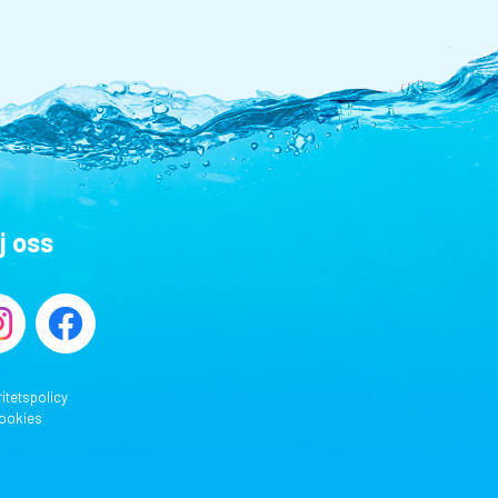
j oss
ritetspolicy
ookies