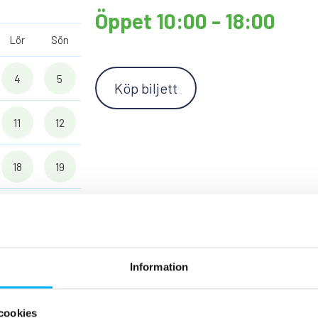
Öppet 10:00 - 18:00
Lör
Sön
4
5
Köp biljett
11
12
18
19
25
26
1
2
Information
cookies