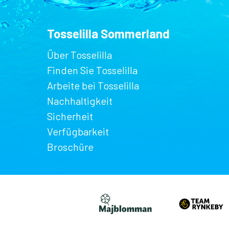
Tosselilla Sommerland
Über Tosselilla
Finden Sie Tosselilla
Arbeite bei Tosselilla
Nachhaltigkeit
Sicherheit
Verfügbarkeit
Broschüre