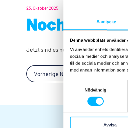
23. Oktober 2025
Noch 2 Tage!
Samtycke
Denna webbplats använder 
Jetzt sind es nur noch 2 Tage!
Vi använder enhetsidentifierar
sociala medier och analysera 
till de sociala medier och a
med annan information som du 
Vorherige Nachricht
Samtyckesval
Nödvändig
Avvisa