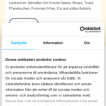
Leckereien. Genießen Sie frische Salate, Wraps, Toast,
Pfannkuchen, Pommes frites, Eis und süßes Gebäck.
Weiterlesen
Samtycke
Information
Om
Spezielle Diät?
Denna webbplats använder cookies
Vi använder enhetsidentifierare för att anpassa innehållet
Alle unsere Restaurants bieten vegetarische,
och annonserna till användarna, tillhandahålla funktioner
laktosefreie und glutenfreie Gerichte an. Die
för sociala medier och analysera vår trafik. Vi
Speisekarten der einzelnen Restaurants finden Sie
vidarebefordrar även sådana identifierare och annan
hier.
information från din enhet till de sociala medier och
annons- och analysföretag som vi samarbetar med.
Allergie?
Dessa kan i sin tur kombinera informationen med annan