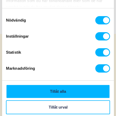
information som du har tillhandahållit eller som de har
Wenn Sie gegen irgendein Lebensmittel allergisch
samlat in när du har använt deras tjänster.
sind, fragen Sie bitte an der Theke in unseren
Restaurants nach, und wir helfen Ihnen nach besten
Samtyckesval
Nödvändig
Kräften!
Inställningar
Kioske
Statistik
Marknadsföring
Eingangskiosk
Tillåt alla
Eisdiele / Churros
Tillåt urval