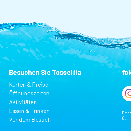
Besuchen Sie Tosselilla
fo
Karten & Preise
Öffnungszeiten
Aktivitäten
Essen & Trinken
Date
Vor dem Besuch
Über