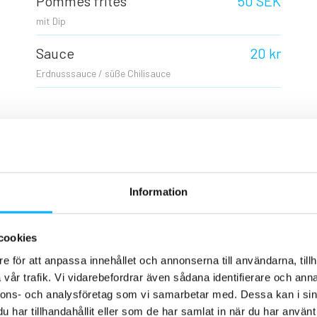
Pommes frites
50 SEK
mit Dip
Sauce
20 kr
Erdnusssauce / süße Chilisauce
Trinken
Kiviks Strohhalmgetränk
20 kr
Information
25 cl
Erfrischungsgetränk / Wasser
30 kr
cookies
50 cl
e för att anpassa innehållet och annonserna till användarna, tillh
vår trafik. Vi vidarebefordrar även sådana identifierare och anna
Kiviks funkelnde
30 kr
nnons- och analysföretag som vi samarbetar med. Dessa kan i sin
33 cl
har tillhandahållit eller som de har samlat in när du har använt 