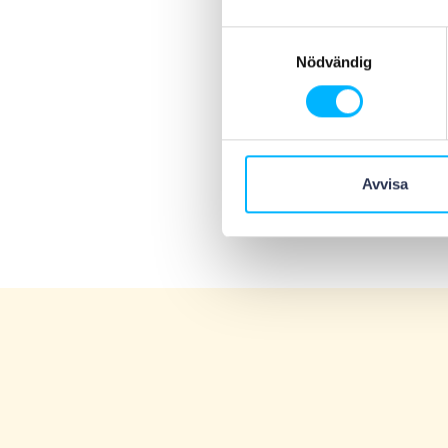
Samtyckesval
Nödvändig
Avvisa