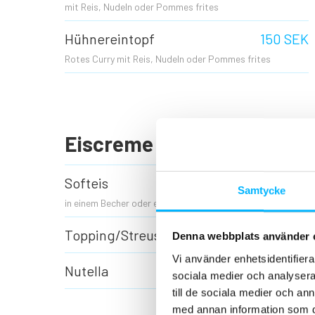
mit Reis, Nudeln oder Pommes frites
Hühnereintopf
150 SEK
Rotes Curry mit Reis, Nudeln oder Pommes frites
Eiscreme
Softeis
50 SEK
Samtycke
in einem Becher oder einer Waffel
Topping/Streusel
15 kr
Denna webbplats använder 
Vi använder enhetsidentifierar
Nutella
15 kr
sociala medier och analysera 
till de sociala medier och a
med annan information som du 