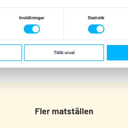
Bier
30 kr
Inställningar
Statistik
Alkoholfrei, 33 cl
Monster Energy / Powerade
30 kr
50 cl
Kaffee / Tee
35 kr
Tillåt urval
Fler matställen