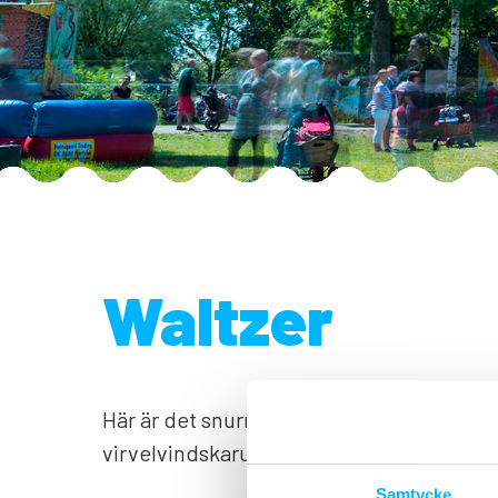
Waltzer
Här är det snurrvarning! Åk så mycket du 
virvelvindskarusell, men ställ dig sist i kön
Samtycke