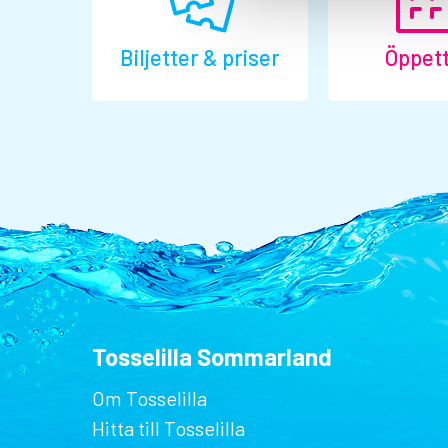
Biljetter & priser
Öppett
Tosselilla Sommarland
Om Tosselilla
Hitta till Tosselilla