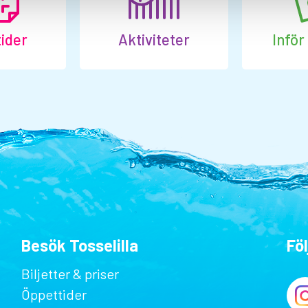
ider
Aktiviteter
Inför
Besök Tosselilla
Föl
Biljetter & priser
Öppettider