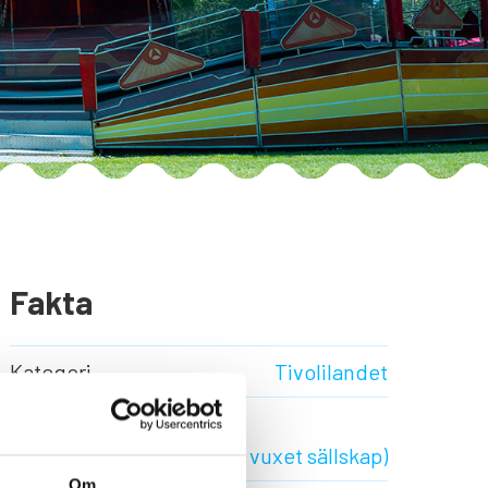
Fakta
Kategori
Tivolilandet
Längdkrav
120 cm (90 cm i vuxet sällskap)
Om