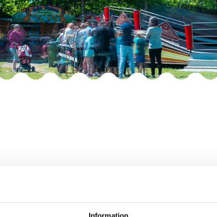
vill och orkar i denna
 efter avslutad tur så att alla får åka.
Information