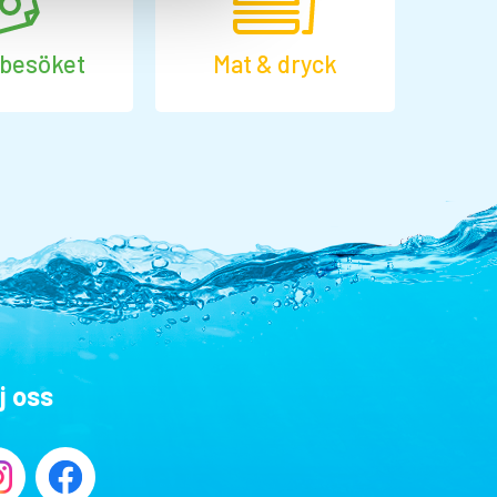
 besöket
Mat & dryck
j oss