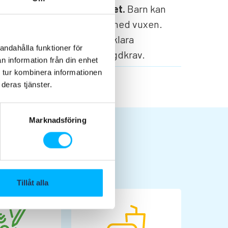
Familjeaktivitet.
Barn kan
åka i sällskap med vuxen.
Barnet måste klara
andahålla funktioner för
eventuellt längdkrav.
n information från din enhet
 tur kombinera informationen
deras tjänster.
Marknadsföring
Tillåt alla