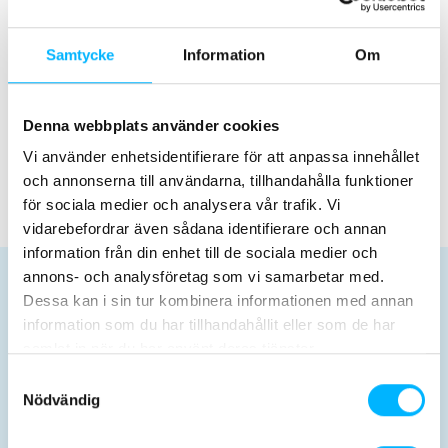
Vi åbner snart – premiere 6. juni!
Samtycke
Information
Om
13. februar 2026
Rekrutteringen er nu lukket!
Denna webbplats använder cookies
Vi använder enhetsidentifierare för att anpassa innehållet
och annonserna till användarna, tillhandahålla funktioner
Nyhetsarkiv
för sociala medier och analysera vår trafik. Vi
vidarebefordrar även sådana identifierare och annan
information från din enhet till de sociala medier och
annons- och analysföretag som vi samarbetar med.
Planera dit besøg
Dessa kan i sin tur kombinera informationen med annan
information som du har tillhandahållit eller som de har
samlat in när du har använt deras tjänster.
Samtyckesval
Nödvändig