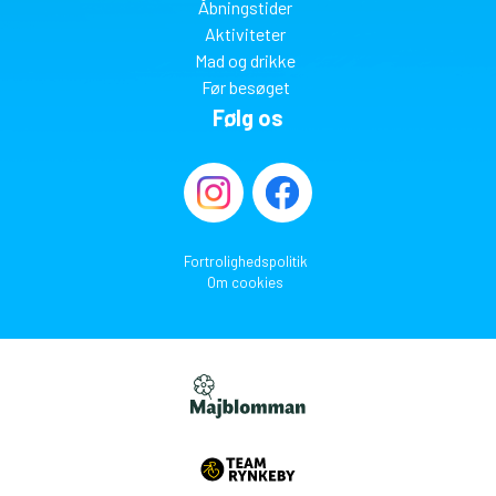
Åbningstider
Aktiviteter
Mad og drikke
Før besøget
Følg os
Fortrolighedspolitik
Om cookies