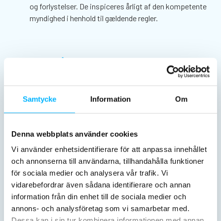
og forlystelser. De inspiceres årligt af den kompetente
myndighed i henhold til gældende regler.
Førstehjælp
Hjertestartere er tilgængelige i området, alle
Samtycke
Information
Om
medarbejdere ved, hvor de er.
Denna webbplats använder cookies
Seværdigheder
Vi använder enhetsidentifierare för att anpassa innehållet
och annonserna till användarna, tillhandahålla funktioner
Nogle af vores attraktioner har højde- og vægtkrav af
för sociala medier och analysera vår trafik. Vi
sikkerhedsmæssige årsager.
vidarebefordrar även sådana identifierare och annan
Vi kan lejlighedsvis blive nødt til at lukke visse
information från din enhet till de sociala medier och
attraktioner på grund af vedligeholdelse eller af
annons- och analysföretag som vi samarbetar med.
sikkerhedsmæssige årsager forårsaget af for eksempel
Dessa kan i sin tur kombinera informationen med annan