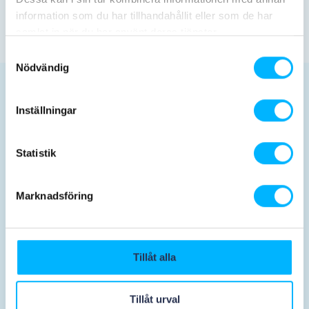
vejr. Erstatning udbetales herefter ikke.
information som du har tillhandahållit eller som de har
samlat in när du har använt deras tjänster.
Samtyckesval
Nödvändig
Planera dit besøg
Inställningar
Statistik
Marknadsföring
Billetter og priser
Åbningstider
Tillåt alla
Tillåt urval