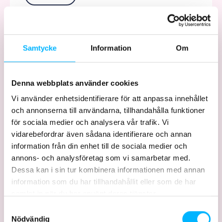
Samtycke
Information
Om
11. august 2024
Udsolgt!
Denna webbplats använder cookies
Vi använder enhetsidentifierare för att anpassa innehållet
I dag søndag den 11. august, sidste dag i sæson
och annonserna till användarna, tillhandahålla funktioner
2024, er billetterne desværre helt udsolgt. Vi kan
för sociala medier och analysera vår trafik. Vi
derfor i stedet ønske dig hjertelig velkommen til
vidarebefordrar även sådana identifierare och annan
sæson 2025. Så velkommen!!!
information från din enhet till de sociala medier och
annons- och analysföretag som vi samarbetar med.
Dessa kan i sin tur kombinera informationen med annan
information som du har tillhandahållit eller som de har
9. august 2024
samlat in när du har använt deras tjänster.
Tilmeldt!!!
Samtyckesval
Nödvändig