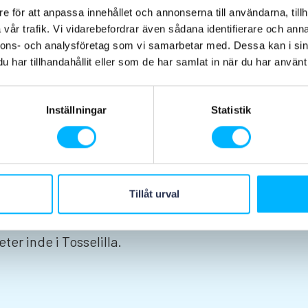
e för att anpassa innehållet och annonserna till användarna, tillh
vår trafik. Vi vidarebefordrar även sådana identifierare och anna
nnons- och analysföretag som vi samarbetar med. Dessa kan i sin
har tillhandahållit eller som de har samlat in när du har använt 
tastiske Tivoliland.
ere sjove attraktioner.
Inställningar
Statistik
Extreme fly for the
styre og drosle helt
e vandrutsjebaner og
Vilda forsen, prøv
Tillåt urval
or ikke køre på
Hyper. For mere
ter inde i Tosselilla.