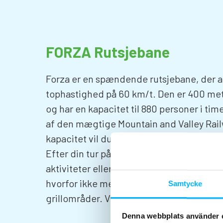
FORZA Rutsjebane
Forza er en spændende rutsjebane, der 
tophastighed på 60 km/t. Den er 400 mete
og har en kapacitet til 880 personer i tim
af den mægtige Mountain and Valley Rai
kapacitet vil du have tid til at gå mange 
Efter din tur på Forza kan du finde vej til
aktiviteter eller stille din sult på et af vo
hvorfor ikke medbringe din egen mad og g
Samtycke
grillområder. Vi tilbyder dig tændvæske 
Denna webbplats använder 