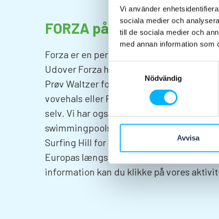
Vi använder enhetsidentifierar
sociala medier och analysera 
FORZA på Tivolilandet
till de sociala medier och a
med annan information som du 
Forza er en perfekt tilføjelse til vores fan
Samtyckesval
Udover Forza har vi selvfølgelig mange fl
Nödvändig
Prøv Waltzer for en svimlende oplevelse, 
vovehals eller Radio-bilerne, hvor du kan 
selv. Vi har også et vandland med dejlig
swimmingpools. Tag en bilringtur ned ad 
Avvisa
Surfing Hill for de mindre børn eller hvorf
Europas længste og hurtigste ProRacer 
information kan du klikke på vores aktivite