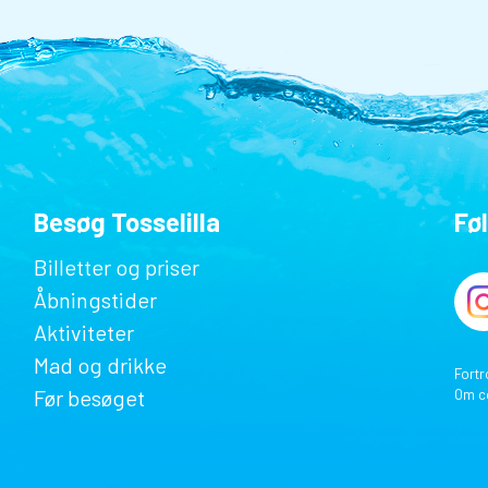
Besøg Tosselilla
Fø
Billetter og priser
Åbningstider
Aktiviteter
Mad og drikke
Fortr
Før besøget
Om c