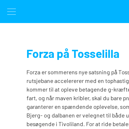
Gå
til
indhold
Forza på Tosselilla
Forza er sommerens nye satsning på Toss
rutsjebane accelererer med en tophastig
kommer til at opleve betagende g-kræfter
fart, og når maven kribler, skal du bare p
garanterer en spændende oplevelse, som
Bjerg- og dalbanen er velegnet til både
besøgende i Tivoliland. For at ride betal