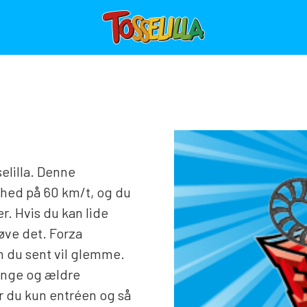
elilla. Denne
hed på 60 km/t, og du
. Hvis du kan lide
røve det. Forza
 du sent vil glemme.
 unge og ældre
er du kun entréen og så