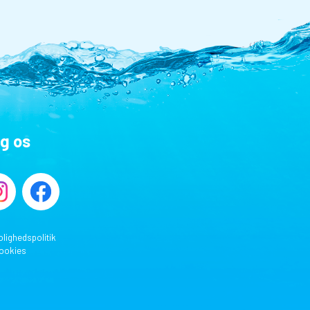
lg os
olighedspolitik
ookies