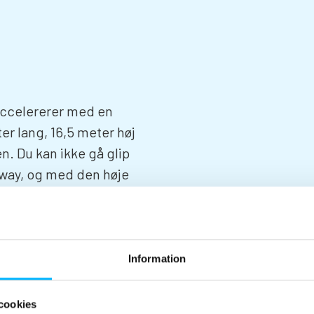
accelererer med en
r lang, 16,5 meter høj
en. Du kan ikke gå glip
lway, og med den høje
gange!
 vores andre sjove
res spisesteder. Eller
rille på et af vores
Information
og kul!
cookies