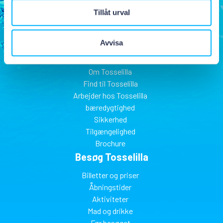
Tillåt urval
Avvisa
Tosselilla Sommerland
Om Tosselilla
Find til Tosselilla
Arbejder hos Tosselilla
bæredygtighed
Sikkerhed
Tilgængelighed
Brochure
Besøg Tosselilla
Billetter og priser
Åbningstider
Aktiviteter
Mad og drikke
Før besøget