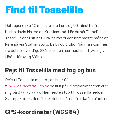
Find til Tosselilla
Det tager cirka 40 minutter fra Lund og 50 minutter fra
henholdsvis Malmø og Kristianstad. Når du når Tomelilla, er
Tosselilla godt skiltet. Fra Malmø er den nemmeste måde at
køre på via Staffanstorp, Dalby og Sjöbo. Når man kommer
fra det nordvestlige Skåne, er den nærmeste indflyvning via
Höör, Hörby og Sjöbo.
Rejs til Tosselilla med tog og bus
Rejs til Tosselilla med tog og bus: Gå
til
www.skanetrafiken.se
og klik på Rejseplanlæggeren eller
ring på 0771 77 77 77. Nærmeste stop til Tosselilla hedder
Svampakorset, derefter er det en gåtur på cirka 10 minutter.
GPS-koordinater (WGS 84)