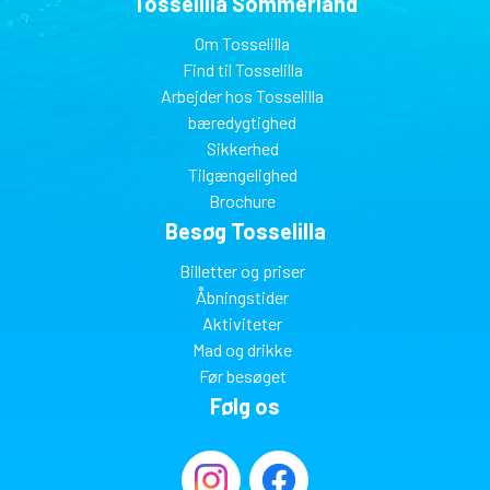
Tosselilla Sommerland
Om Tosselilla
Find til Tosselilla
Arbejder hos Tosselilla
bæredygtighed
Sikkerhed
Tilgængelighed
Brochure
Besøg Tosselilla
Billetter og priser
Åbningstider
Aktiviteter
Mad og drikke
Før besøget
Følg os