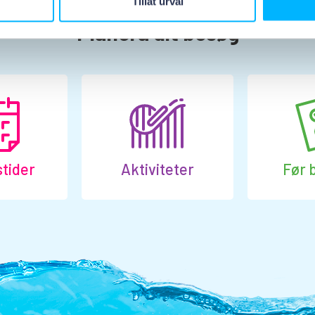
Tillåt urval
Planera dit besøg
tider
Aktiviteter
Før 