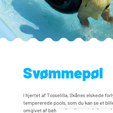
Svømmepøl
I hjertet af Tosselilla, Skånes elskede for
tempererede pools, som du kan se et bille
omgivet af behagelige liggestole (som du