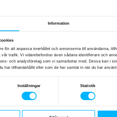
trækker det, er der en stor, grøn
r du kan sidde med en bog eller bare
ilbyder vi en lavvandet og behageligt
Information
ørn svømme sikkert, plaske rundt og
er det perfekte sted for familier at
cookies
forfriskende svømmetur og skabe
e för att anpassa innehållet och annonserna till användarna, tillh
vår trafik. Vi vidarebefordrar även sådana identifierare och anna
nnons- och analysföretag som vi samarbetar med. Dessa kan i sin
har tillhandahållit eller som de har samlat in när du har använt 
iteter
Inställningar
Statistik