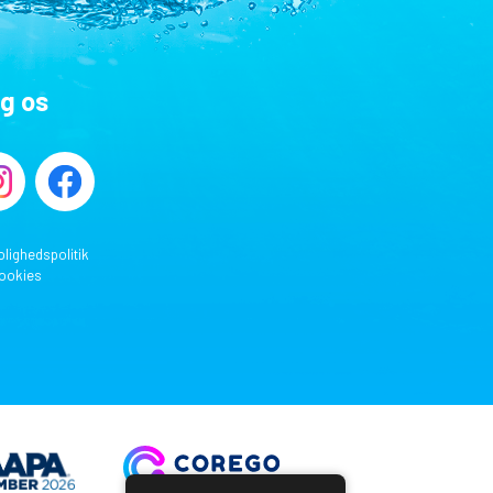
lg os
olighedspolitik
ookies