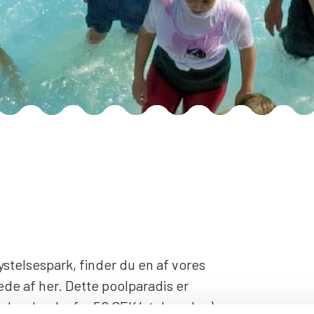
lystelsespark, finder du en af vores
de af her. Dette poolparadis er
 kan booke for 50 SEK/stol pr. dag).