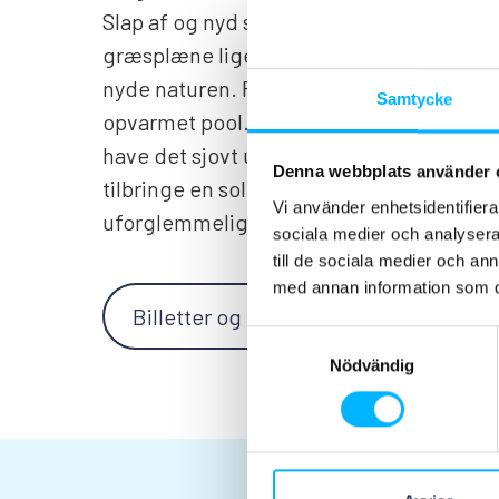
Slap af og nyd sommersolen. Hvis du fore
græsplæne lige ved siden af poolen, hvo
nyde naturen. For de yngste besøgende t
Samtycke
opvarmet pool. Her kan selv de mindre b
have det sjovt under opsyn af voksne. Det 
Denna webbplats använder 
tilbringe en solrig sommerdag, nyde en 
Vi använder enhetsidentifierar
uforglemmelige minder.
sociala medier och analysera 
till de sociala medier och a
med annan information som du 
Billetter og priser
Se flere aktiv
Samtyckesval
Nödvändig