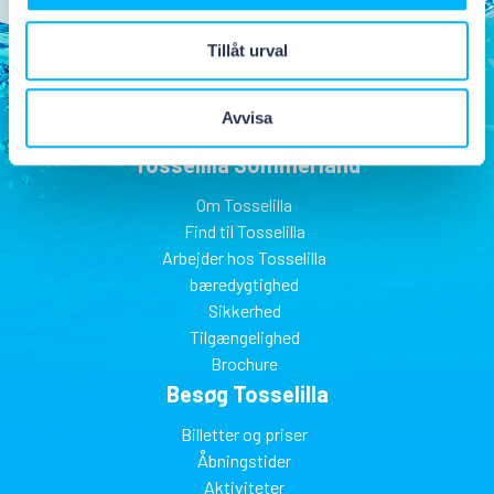
Tillåt urval
Avvisa
Tosselilla Sommerland
Om Tosselilla
Find til Tosselilla
Arbejder hos Tosselilla
bæredygtighed
Sikkerhed
Tilgængelighed
Brochure
Besøg Tosselilla
Billetter og priser
Åbningstider
Aktiviteter