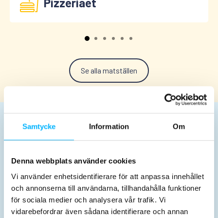
Pizzeriaet
Se alla matställen
Planera dit besøg
Samtycke
Information
Om
Denna webbplats använder cookies
Vi använder enhetsidentifierare för att anpassa innehållet
och annonserna till användarna, tillhandahålla funktioner
för sociala medier och analysera vår trafik. Vi
Billetter og priser
Åbningstider
vidarebefordrar även sådana identifierare och annan