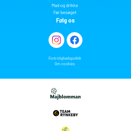
Mad og drikke
Før besøget
Følg os
Fortrolighedspolitik
Om cookies