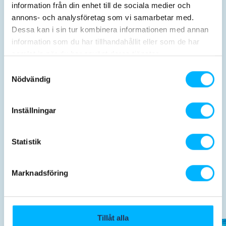
information från din enhet till de sociala medier och
annons- och analysföretag som vi samarbetar med.
Dessa kan i sin tur kombinera informationen med annan
information som du har tillhandahållit eller som de har
samlat in när du har använt deras tjänster.
Samtyckesval
Aktiviteter
Før besøget
Nödvändig
Inställningar
Statistik
Mad og drikke
Marknadsföring
Tillåt alla