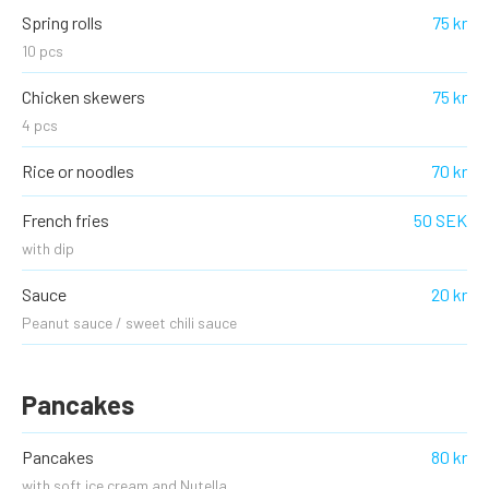
Spring rolls
75 kr
10 pcs
Chicken skewers
75 kr
4 pcs
Rice or noodles
70 kr
French fries
50 SEK
with dip
Sauce
20 kr
Peanut sauce / sweet chili sauce
Pancakes
Pancakes
80 kr
with soft ice cream and Nutella