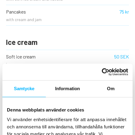
Pancakes
75 kr
with cream and jam
Ice cream
Soft ice cream
50 SEK
in a cup or cone
Topping/sprinkles
15 kr
Samtycke
Information
Om
Nutella
15 kr
Denna webbplats använder cookies
Drink
Vi använder enhetsidentifierare för att anpassa innehållet
och annonserna till användarna, tillhandahålla funktioner
Kivik's straw drink
20 kr
för sociala medier och analysera vår trafik. Vi