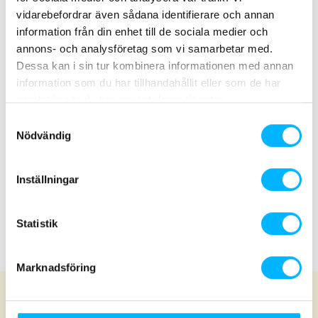
25 cl
vidarebefordrar även sådana identifierare och annan
information från din enhet till de sociala medier och
Soft drink / water
30 kr
annons- och analysföretag som vi samarbetar med.
50 cl
Dessa kan i sin tur kombinera informationen med annan
Kivik's sparkling
30 kr
information som du har tillhandahållit eller som de har
samlat in när du har använt deras tjänster.
33 cl
Samtyckesval
Beer
30 kr
Nödvändig
Alcohol-free, 33 cl
Monster Energy / Powerade
30 kr
Inställningar
50 cl
Statistik
Coffee / Tea
35 kr
Marknadsföring
Fler matställen