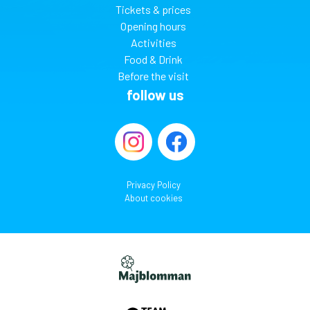
Tickets & prices
Opening hours
Activities
Food & Drink
Before the visit
follow us
Privacy Policy
About cookies