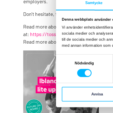
employers.
Samtycke
Don't hesitate, take the chance and appl
Denna webbplats använder 
Read more about all our services and se
Vi använder enhetsidentifierar
at:
https://tosselilla.teamtailor.com/
sociala medier och analysera 
till de sociala medier och a
Read more about Future on board at:
htt
med annan information som du 
Samtyckesval
Nödvändig
Avvisa