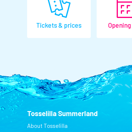
Tickets & prices
Opening
Tosselilla Summerland
About Tosselilla