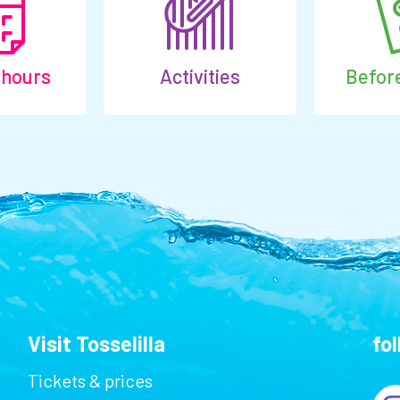
 hours
Activities
Before
Visit Tosselilla
fo
Tickets & prices