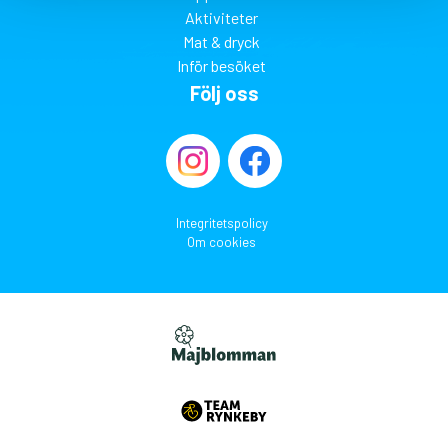
Aktiviteter
Mat & dryck
Inför besöket
Följ oss
Integritetspolicy
Om cookies